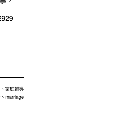
929
導
、
家庭輔導
y
、
marriage