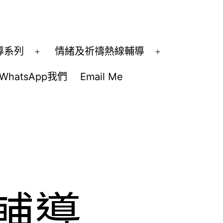
導系列
情緒及祈禱熱線輔導
開
開
啟
啟
WhatsApp我們
Email Me
選
選
單
單
輔導