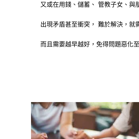
又或在用錢、儲蓄、 管教子女、與
出現矛盾甚至衝突， 難於解決，就
而且需要越早越好，免得問題惡化