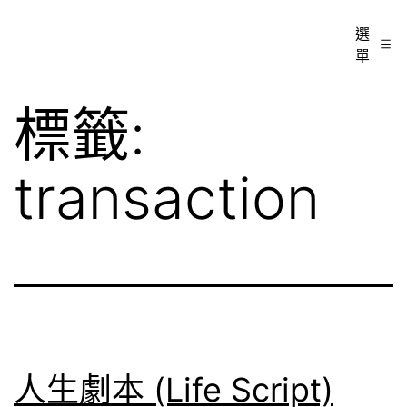
跳
心
選
至
單
暖
主
心
要
標籤:
輔
內
導
容
transaction
中
心
人生劇本 (Life Script)