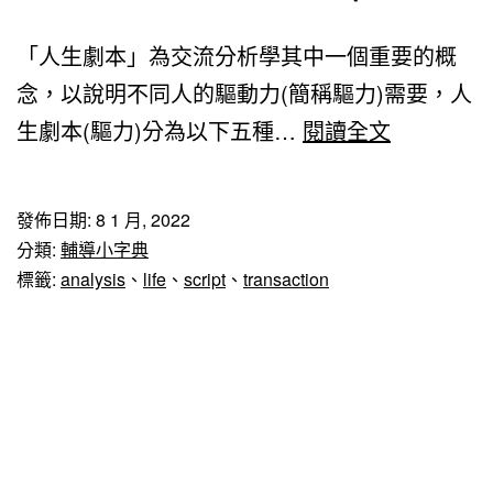
「人生劇本」為交流分析學其中一個重要的概
念，以說明不同人的驅動力(簡稱驅力)需要，人
人
生劇本(驅力)分為以下五種…
閱讀全文
生
劇
發佈日期:
8 1 月, 2022
本
分類:
輔導小字典
(Life
標籤:
analysis
、
life
、
script
、
transaction
Script)