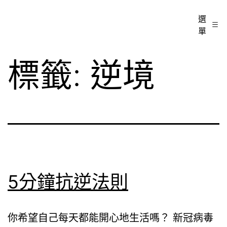
跳
心
選
至
單
暖
主
心
要
標籤:
逆境
輔
內
導
容
中
心
5分鐘抗逆法則
你希望自己每天都能開心地生活嗎？ 新冠病毒