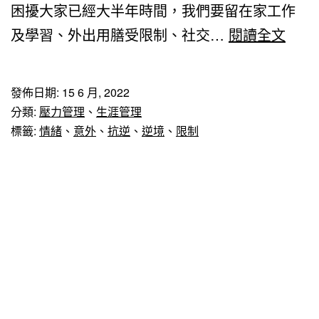
困擾大家已經大半年時間，我們要留在家工作
5
及學習、外出用膳受限制、社交…
閱讀全文
分
鐘
發佈日期:
15 6 月, 2022
抗
分類:
壓力管理
、
生涯管理
逆
標籤:
情緒
、
意外
、
抗逆
、
逆境
、
限制
法
則